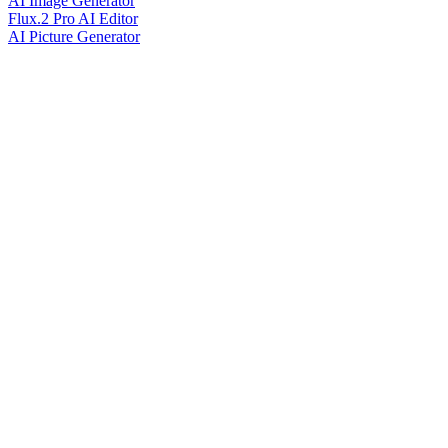
AI Image Generator
Flux.2 Pro AI Editor
AI Picture Generator