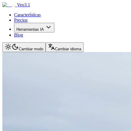
Veo3.1
Características
Precios
Herramientas IA
Blog
Cambiar modo
Cambiar idioma